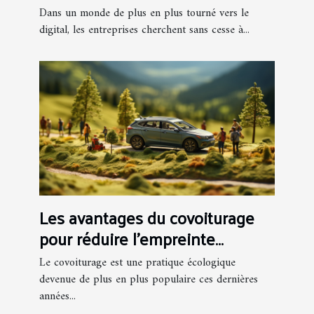
transformer l'efficacité
Dans un monde de plus en plus tourné vers le
opérationnelle des entreprises
digital, les entreprises cherchent sans cesse à...
Les avantages du covoiturage
pour réduire l'empreinte
carbone lors de vos voyages
Le covoiturage est une pratique écologique
devenue de plus en plus populaire ces dernières
années...