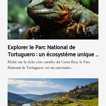
Explorer le Parc National de
Tortuguero : un écosystème unique à
découvrir sur la côte Caraïbe du
Niché sur la riche côte caraïbe du Costa Rica, le Parc
Costa Rica
National de Tortuguero est un sanctuaire...