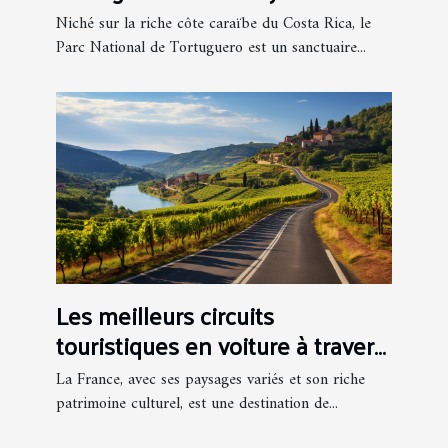
unique à découvrir sur la côte
Niché sur la riche côte caraïbe du Costa Rica, le
Caraïbe du Costa Rica
Parc National de Tortuguero est un sanctuaire...
Les meilleurs circuits
touristiques en voiture à travers
la France
La France, avec ses paysages variés et son riche
patrimoine culturel, est une destination de...