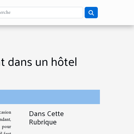
t dans un hôtel
Dans Cette
casion
Rubrique
dant,
t pour
l faut