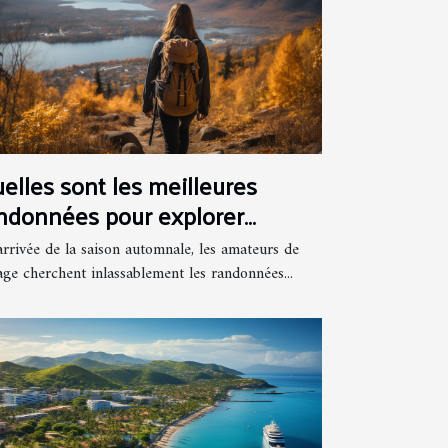
elles sont les meilleures
ndonnées pour explorer
automne à Montréal ?
arrivée de la saison automnale, les amateurs de
age cherchent inlassablement les randonnées...