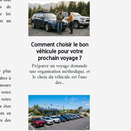
ts de
e les
ns un
Comment choisir le bon
véhicule pour votre
prochain voyage ?
Préparer un voyage demande
 plus
une organisation méthodique, et
le choix du véhicule est l'une
mbre à
des...
assure
 votre
 votre
s êtes
nts en
es des