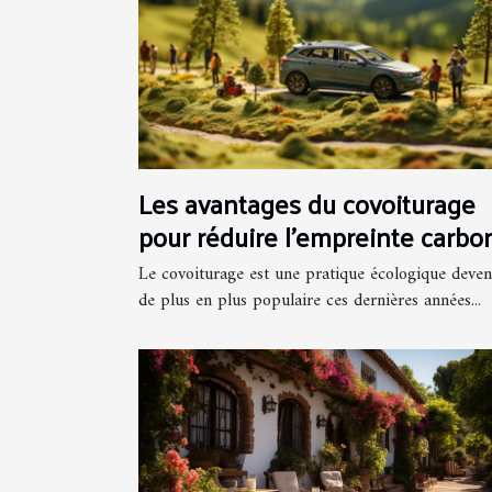
Les avantages du covoiturage
pour réduire l'empreinte carbo
lors de vos voyages
Le covoiturage est une pratique écologique deve
de plus en plus populaire ces dernières années...