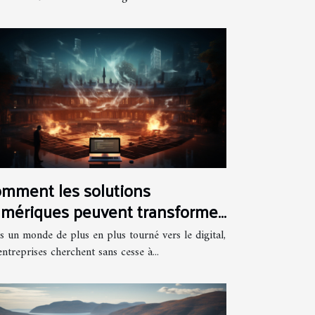
mment les solutions
mériques peuvent transformer
efficacité opérationnelle des
s un monde de plus en plus tourné vers le digital,
treprises
entreprises cherchent sans cesse à...