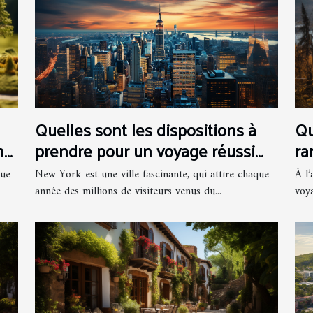
Quelles sont les dispositions à
Qu
prendre pour un voyage réussi
ra
ne
sur New York ?
l’
New York est une ville fascinante, qui attire chaque
À l’
nue
année des millions de visiteurs venus du...
voy