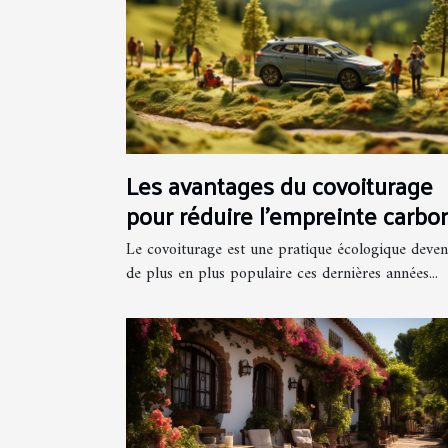
Les avantages du covoiturage
pour réduire l'empreinte carbo
lors de vos voyages
Le covoiturage est une pratique écologique deve
de plus en plus populaire ces dernières années...