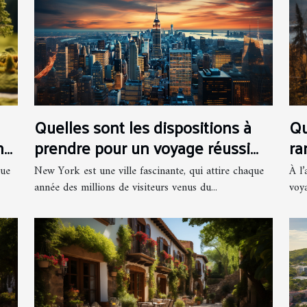
Quelles sont les dispositions à
Qu
prendre pour un voyage réussi
ra
ne
sur New York ?
l’
New York est une ville fascinante, qui attire chaque
À l’
nue
année des millions de visiteurs venus du...
voy