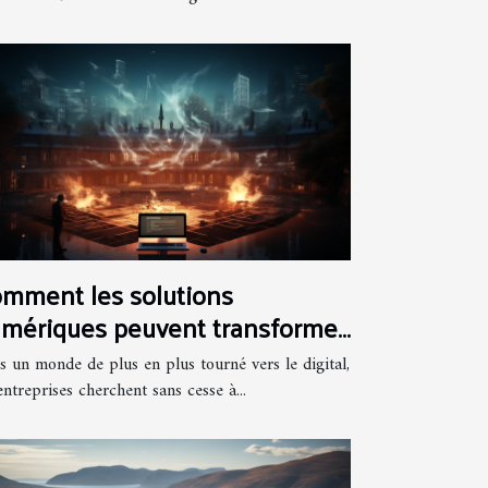
mment les solutions
mériques peuvent transformer
efficacité opérationnelle des
s un monde de plus en plus tourné vers le digital,
treprises
entreprises cherchent sans cesse à...