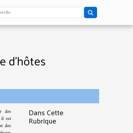
e d'hôtes
Dans Cette
r des
Rubrique
il est
nt des
éjours