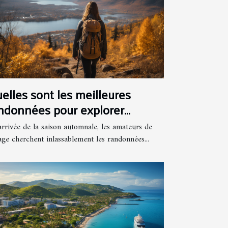
elles sont les meilleures
ndonnées pour explorer
automne à Montréal ?
arrivée de la saison automnale, les amateurs de
age cherchent inlassablement les randonnées...