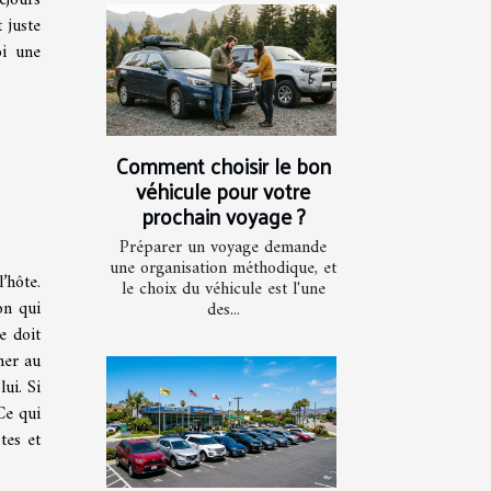
 juste
oi une
Comment choisir le bon
véhicule pour votre
prochain voyage ?
Préparer un voyage demande
une organisation méthodique, et
’hôte.
le choix du véhicule est l'une
ion qui
des...
e doit
ner au
ui. Si
Ce qui
tes et