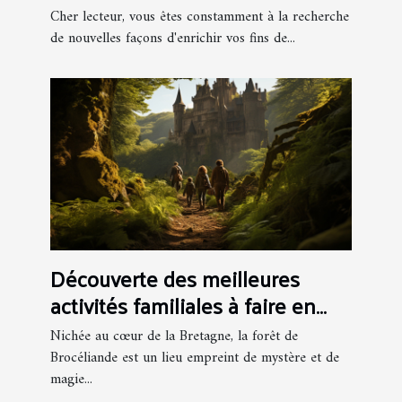
Viaoo 29 pour le week-end
Cher lecteur, vous êtes constamment à la recherche
de nouvelles façons d'enrichir vos fins de...
Découverte des meilleures
activités familiales à faire en
forêt de Brocéliande
Nichée au cœur de la Bretagne, la forêt de
Brocéliande est un lieu empreint de mystère et de
magie...