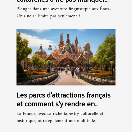
lors d'un séjour linguistique aux
Plonger dans une aventure linguistique aux États-
USA
Unis ne se limite pas seulement à...
Les parcs d'attractions français
et comment s'y rendre en
groupe
La France, avec sa riche tapestry culturelle et
historique, offre également une multitude...