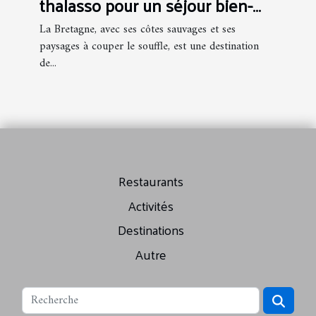
thalasso pour un séjour bien-
être en Bretagne
La Bretagne, avec ses côtes sauvages et ses
paysages à couper le souffle, est une destination
de...
Restaurants
Activités
Destinations
Autre