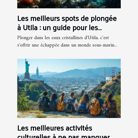
Les meilleurs spots de plongée
à Utila : un guide pour les
amateurs de la mer
Plonger dans les eaux cristallines d'Utila, c'est
s'offrir une échappée dans un monde sous-marin...
Les meilleures activités
culturelles à ne pas manquer