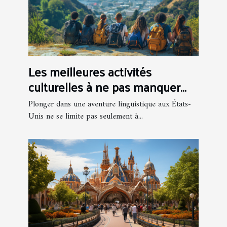
Les meilleures activités
culturelles à ne pas manquer
lors d'un séjour linguistique aux
Plonger dans une aventure linguistique aux États-
USA
Unis ne se limite pas seulement à...