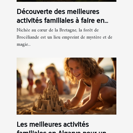
Découverte des meilleures
activités familiales à faire en
forêt de Brocéliande
Nichée au cœur de la Bretagne, la forêt de
Brocéliande est un lieu empreint de mystère et de
magie...
Les meilleures activités
familiales en Algarve pour un