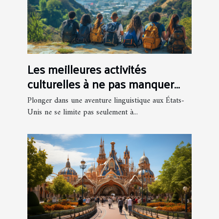
Les meilleures activités
culturelles à ne pas manquer
lors d'un séjour linguistique aux
Plonger dans une aventure linguistique aux États-
USA
Unis ne se limite pas seulement à...