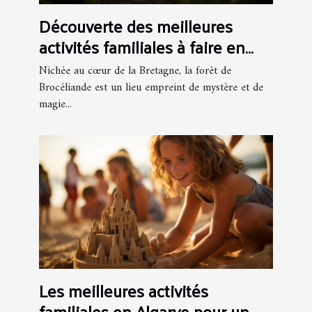
Découverte des meilleures
activités familiales à faire en
forêt de Brocéliande
Nichée au cœur de la Bretagne, la forêt de
Brocéliande est un lieu empreint de mystère et de
magie...
Les meilleures activités
familiales en Algarve pour un